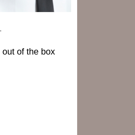
.
out of the box